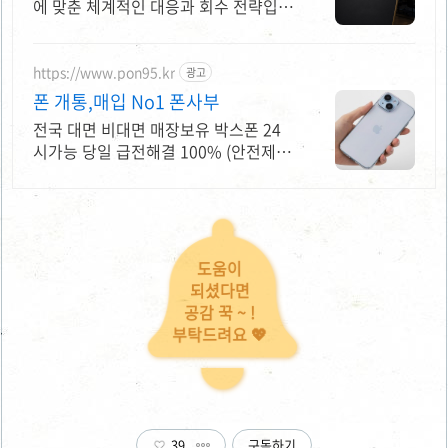
에 맞춘 체계적인 대응과 회수 전략입니
다.
https://www.pon95.kr
광고
폰 개통,매입 No1 폰사부
전국 대면 비대면 매장보유 박스폰 24
시가능 당일 급전해결 100% (안전제
일)
도움이
되셨다면
공감 꾹 ~ !
부탁드려요 💖
39
구독하기