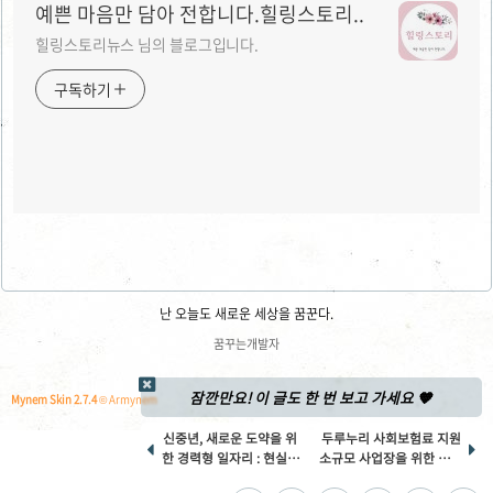
예쁜 마음만 담아 전합니다.힐링스토리..
힐링스토리뉴스 님의 블로그입니다.
구독하기
난 오늘도 새로운 세상을 꿈꾼다.
꿈꾸는개발자
잠깐만요! 이 글도 한 번 보고 가세요 🧡
Mynem Skin 2.7.4
© Armynem
신중년, 새로운 도약을 위
두루누리 사회보험료 지원


한 경력형 일자리 : 현실적
소규모 사업장을 위한 든든
인 정보와 전략
한 아우르기!