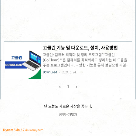
음 등 다양한 효과와 템플릿을 제공하여 영상을 더욱 풍부하
게 만들 수 있습니다.고급 편집 기능 : 화면 분할, 키프레임
애니메이션, 색상 보정 등 고급 편집 기능도 제공하여 전문적
인 영상 제작이 가능합니다.모바일 앱 : 스마트폰이나 태블릿
에서도 영상 편집이 가능한 모바일 앱을 제공합니다.필모라
다운로드 및 설치 방법 필모라 공식 웹사이트 방문다운로드
바로가기 무..
고클린 기능 및 다운로드, 설치, 사용방법
고클린: 컴퓨터 최적화 및 정리 프로그램**고클린
(GoClean)**은 컴퓨터를 최적화하고 정리하는 데 도움을
주는 프로그램입니다. 다양한 기능을 통해 불필요한 파일을
제거하고 시스템 성능을 향상시킬 수 있습니다.주요 기능 ✅
DownLoad
2024. 5. 24.
불필요한 파일 제거 : 임시 파일, 사용 기록, 잔여 파일 등 불
필요한 파일을 삭제하여 디스크 공간 확보 ✅ 시스템 최적화
: 레지스트리 정리, 시스템 부팅 속도 향상 ✅ 개인정보 보호 :
1
인터넷 사용 기록, 암호 등 개인정보를 안전하게 삭제 ✅ 파
일 분쇄 : 중요한 파일을 안전하게 삭제하여 복구 불가능하게
함 ✅ 시스템 정보 확인 : 컴퓨터 하드웨어, 소프트웨어 정보
확인 ✅ 프로그램 제거 : 사용하지 않는 프로그램을 제거하여
난 오늘도 새로운 세상을 꿈꾼다.
공간 확보 ✅ 시작 프로그램 관리 : 컴퓨터 부팅 시..
꿈꾸는개발자
Mynem Skin 2.7.4
© Armynem