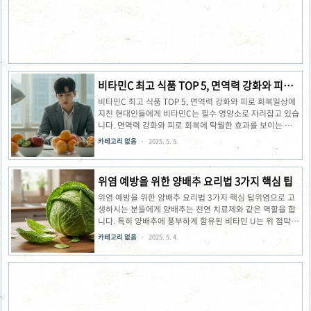
입니다. 이 과일들에 함유된 리모노이드라는 성분은 강력한
항산화제로 작용하여 체내 해독 효소의 활성화를 촉진합니
다. 특히 오렌지 100g에는 비타민 C가 53mg이나 들어있어
면역력 강화에도 탁월한 효과가 있습니다. 2024년 3월에 발
표된 연..
비타민C 최고 식품 TOP 5, 면역력 강화와 피로
회복
비타민C 최고 식품 TOP 5, 면역력 강화와 피로 회복일상에
지친 현대인들에게 비타민C는 필수 영양소로 자리잡고 있습
니다. 면역력 강화와 피로 회복에 탁월한 효과를 보이는 비타
민C 풍부한 음식들을 알아보고, 일상 속에서 쉽게 활용할 수
카테고리 없음
2025. 5. 5.
있는 방법을 소개합니다. 건강한 삶을 위한 비타민C 최고 식
품 TOP 5를 확인해보세요.비타민C가 중요한 이유비타민C
는 우리 몸에서 다양한 기능을 수행하는 필수 영양소입니다.
위염 예방을 위한 양배추 요리법 3가지 핵심 팁
특히 면역력 강화에 큰 도움을 주는데, 백혈구 생성을 촉진하
고 세포를 보호하는 강력한 항산화 작용을 합니다. 또한 체내
위염 예방을 위한 양배추 요리법 3가지 핵심 팁위염으로 고
철분 흡수를 돕기 때문에 에너지 생성에도 중요한 역할을 담
생하시는 분들에게 양배추는 천연 치료제와 같은 역할을 합
당합니다. 성인 기준으로 하루 권장 섭취량은 90~120mg으
니다. 특히 양배추에 풍부하게 함유된 비타민 U는 위 점막을
로, 과일과 채소를 통해 쉽게 섭취할 수 있습니다. 비타민C ..
보호하고 재생시켜 위염 증상을 완화하는 데 큰 도움이 됩니
카테고리 없음
2025. 5. 4.
다. 오늘은 위염에 좋은 양배추 요리법 3가지와 함께 효과를
극대화할 수 있는 핵심 팁을 소개해 드리겠습니다.생으로 먹
는 것이 가장 좋은 방법양배추는 생으로 섭취할 때 그 효능이
가장 뛰어납니다. 생 양배추에는 위 점막을 보호하고 항암 효
과가 있는 비타민 U가 풍부하게 들어있기 때문입니다. 이 성
분은 열에 약해 조리 과정에서 쉽게 파괴되므로, 위염에 좋은