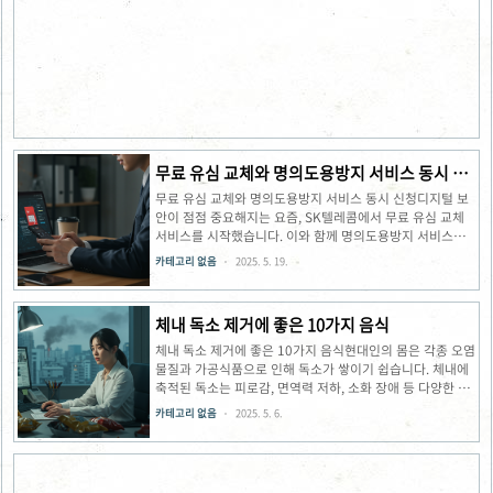
요?로또 명당은 1등 당첨 번호를 가장 많이 배출한 판매점을
의미합니다. 많은 복권 애호가들은 특정 장소에서 복권을 구
매하면 당첨 확률이 높아진다는 믿음을 갖고 있습니다. 이러
한 심리적 요인으로 인해 전국 로또 명당을 찾아다니는 분들
이 많습니다. 최근 집계된 자료에 따르면, 2025년 5월 기준
으로 인터넷 복권판매사이트가 86회, 부산의 부일카서비스
가 47..
무료 유심 교체와 명의도용방지 서비스 동시 신
청
무료 유심 교체와 명의도용방지 서비스 동시 신청디지털 보
안이 점점 중요해지는 요즘, SK텔레콤에서 무료 유심 교체
서비스를 시작했습니다. 이와 함께 명의도용방지 서비스도
신청하면 온라인 금융 거래의 안전을 더욱 강화할 수 있습니
카테고리 없음
2025. 5. 19.
다. 두 서비스를 효과적으로 활용하는 방법에 대해 알아보겠
습니다.무료 유심 교체가 뭔가요?SK텔레콤은 2025년 4월
28일부터 약 23백만 명의 고객을 대상으로 무료 유심 교체
체내 독소 제거에 좋은 10가지 음식
서비스를 시작했습니다. 이는 악성코드로 인한 사이버 침해
사고를 예방하기 위한 조치입니다. 4월 18일 24시 이전에
체내 독소 제거에 좋은 10가지 음식현대인의 몸은 각종 오염
SK텔레콤 무선 서비스에 가입한 고객이라면 누구나 신청 가
물질과 가공식품으로 인해 독소가 쌓이기 쉽습니다. 체내에
능합니다. 유심 교체는 전국 2,600여 개의 T월드 매장에서
축적된 독소는 피로감, 면역력 저하, 소화 장애 등 다양한 건
진행됩니다. 매장을 직접 방문하지 않고도 온라인 예약 시스
강 문제를 일으킬 수 있습니다. 다행히도 일상에서 쉽게 접할
카테고리 없음
2025. 5. 6.
템을 통해 ..
수 있는 식품들로 체내 해독을 도울 수 있습니다. 이번 글에
서는 체내 독소 제거에 효과적인 10가지 식품을 자세히 살펴
보겠습니다.레몬과 오렌지: 리모노이드로 해독 효소 활성화
레몬과 오렌지는 체내 해독 과정에 중요한 역할을 하는 과일