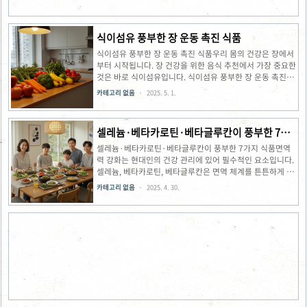
음식을 선택하면 위장에 가해..
식이섬유 풍부한 장 운동 촉진 식품
식이섬유 풍부한 장 운동 촉진 식품우리 몸의 건강은 장에서
부터 시작됩니다. 장 건강을 위한 음식 추천에서 가장 중요한
것은 바로 식이섬유입니다. 식이섬유 풍부한 장 운동 촉진 식
품을 꾸준히 섭취하면 소화 기능이 개선되고, 면역력이 향상
카테고리 없음
2025. 5. 1.
되며, 전반적인 건강 상태가 좋아집니다. 이 글에서는 다양한
식품군에서 장 건강에 도움이 되는 식품들을 알아보겠습니
다.유산균이 있는 음식장 건강을 위한 음식 추천 중 가장 대
셀레늄·베타카로틴·베타글루칸이 풍부한 7가
표적인 것은 유산균이 풍부한 요구르트입니다. 요구르트에
지 식품
함유된 유산균은 장내 유해균을 효과적으로 억제하고 장 운
셀레늄·베타카로틴·베타글루칸이 풍부한 7가지 식품면역
동을 촉진하는 역할을 합니다. 특히 장내 미생물의 균형을 조
력 강화는 현대인의 건강 관리에 있어 필수적인 요소입니다.
절해 변비나 설사와 같은 불편한 증상을 완화하는 데 도움이
셀레늄, 베타카로틴, 베타글루칸은 면역 체계를 튼튼하게 만
됩니다. 요구르트 한 개(200g)에는 약 1.5g의 식이섬유가
드는 핵심 영양소로, 일상 식단에서 쉽게 섭취할 수 있습니
카테고리 없음
2025. 4. 30.
포함되어 있..
다. 이 글에서는 이러한 영양소가 풍부한 7가지 식품을 자세
히 알아보겠습니다.셀레늄·베타카로틴·베타글루칸이 풍부
한 식품의 중요성우리 몸의 방어 시스템을 강화하는 면역력
강화에 좋은 음식 중에서도 셀레늄, 베타카로틴, 베타글루칸
은 특별한 위치를 차지합니다. 셀레늄은 갑상선 기능을 조절
하고 강력한 항산화 작용을 하는 미네랄로, 성인은 하루
55~70mcg을 섭취해야 합니다. 베타카로틴은 체내에서 비
타민A로 전환되어 시력과 면역력을 강화하는 역할을 합니
다. 베타글루칸은 면역세포를 활성화시..