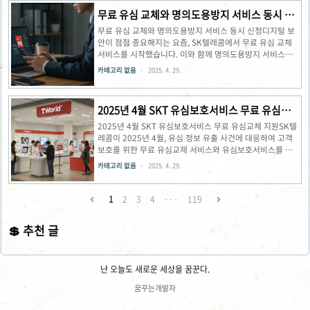
무료 유심 교체와 명의도용방지 서비스 동시 신
청
무료 유심 교체와 명의도용방지 서비스 동시 신청디지털 보
안이 점점 중요해지는 요즘, SK텔레콤에서 무료 유심 교체
서비스를 시작했습니다. 이와 함께 명의도용방지 서비스도
신청하면 온라인 금융 거래의 안전을 더욱 강화할 수 있습니
카테고리 없음
2025. 4. 29.
다. 두 서비스를 효과적으로 활용하는 방법에 대해 알아보겠
습니다.무료 유심 교체가 뭔가요?SK텔레콤은 2025년 4월
28일부터 약 23백만 명의 고객을 대상으로 무료 유심 교체
2025년 4월 SKT 유심보호서비스 무료 유심교
서비스를 시작했습니다. 이는 악성코드로 인한 사이버 침해
체 지원
사고를 예방하기 위한 조치입니다. 4월 18일 24시 이전에
2025년 4월 SKT 유심보호서비스 무료 유심교체 지원SK텔
SK텔레콤 무선 서비스에 가입한 고객이라면 누구나 신청 가
레콤이 2025년 4월, 유심 정보 유출 사건에 대응하여 고객
능합니다. 유심 교체는 전국 2,600여 개의 T월드 매장에서
보호를 위한 무료 유심교체 서비스와 유심보호서비스를 시
진행됩니다. 매장을 직접 방문하지 않고도 온라인 예약 시스
행합니다. 4월 28일부터 전국 T월드 매장에서 이용 가능한
카테고리 없음
2025. 4. 29.
템을 통해 ..
이 서비스는 고객의 개인정보 보호를 최우선으로 합니다. 안
전한 통신 환경을 위한 SKT의 대응책에 대해 자세히 알아보
겠습니다.유심 정보 유출 사건과 SKT의 대응2025년 4월
1
2
3
4
···
119
초, SK텔레콤 고객들의 유심 정보가 해킹당하는 심각한 보
안 사고가 발생했습니다. 이러한 위기 상황에 SKT는 신속하
💲 추천 글
게 대응책을 마련했습니다. 4월 28일부터 전국 2,600여 개
의 T월드 매장에서 유심 무료 교체 서비스를 제공하기 시작
했으며, 동시에 sk유심보호서비스를 무료로 제공하는 투트
랙 전..
난 오늘도 새로운 세상을 꿈꾼다.
꿈꾸는개발자