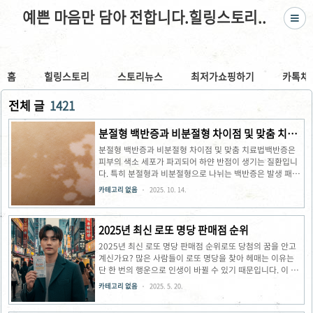
예쁜 마음만 담아 전합니다.힐링스토리..
홈
힐링스토리
스토리뉴스
최저가쇼핑하기
카톡채
전체 글
1421
분절형 백반증과 비분절형 차이점 및 맞춤 치료
법
분절형 백반증과 비분절형 차이점 및 맞춤 치료법백반증은
피부의 색소 세포가 파괴되어 하얀 반점이 생기는 질환입니
다. 특히 분절형과 비분절형으로 나뉘는 백반증은 발생 패턴
과 치료법이 크게 다릅니다. 이 글에서는 두 유형의 명확한
카테고리 없음
2025. 10. 14.
차이점과 각각에 맞는 효과적인 치료 전략을 알아보겠습니
다. 백반증, 왜 분류가 중요할까요?백반증은 멜라닌 색소를
생성하는 멜라노사이트가 파괴되어 피부에 흰 반점이 생기
2025년 최신 로또 명당 판매점 순위
는 자가면역 질환입니다. 이 질환의 정확한 원인은 아직 완전
히 밝혀지지 않았지만, 유전적 요인과 환경적 요인이 복합적
2025년 최신 로또 명당 판매점 순위로또 당첨의 꿈을 안고
으로 작용한다고 알려져 있습니다. 백반증을 분절형과 비분
계신가요? 많은 사람들이 로또 명당을 찾아 헤매는 이유는
절형으로 분류하는 이유는 두 유형이 발생 기전, 진행 양상,
단 한 번의 행운으로 인생이 바뀔 수 있기 때문입니다. 이 글
치료 반응이 근본적으로 다르기 때문입니다. 2011년 국제
에서는 2025년 기준으로 가장 많은 1등 당첨을 배출한 전국
카테고리 없음
2025. 5. 20.
백반증 합의회에서는 이러한 ..
로또 명당 판매점들을 순위별로 정리했습니다. 당신의 행운
이 어디서 시작될지, 함께 알아보겠습니다.로또 명당이 뭐예