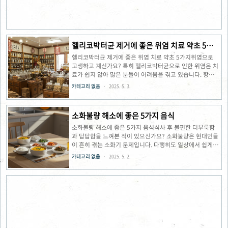
양배추 요리법 중에서도 생으로 먹는 방법이 최고입니다. 특
히 방울 양배추는 크기가 작아 씹기 편리하고, 유전자 조작
없이 자..
헬리코박터균 제거에 좋은 위염 치료 약초 5가
지
헬리코박터균 제거에 좋은 위염 치료 약초 5가지위염으로
고생하고 계신가요? 특히 헬리코박터균으로 인한 위염은 치
료가 쉽지 않아 많은 분들이 어려움을 겪고 있습니다. 항생제
치료가 일반적이지만, 부작용이 걱정되는 분들을 위해 효과
카테고리 없음
2025. 5. 3.
적인 천연 약초 대안을 소개합니다. 위염 치료에 효과적인 약
초들을 통해 건강한 위장을 되찾아보세요.헬리코박터균이
위염에 미치는 영향헬리코박터균은 우리 몸의 위 환경에서
소화불량 해소에 좋은 5가지 음식
살아남는 유일한 세균으로, 위 점막을 직접적으로 손상시키
는 주범입니다. 이 균은 위산에 노출되어도 살아남는 특별한
소화불량 해소에 좋은 5가지 음식식사 후 불편한 더부룩함
능력을 가지고 있어 치료가 쉽지 않습니다. 헬리코박터균은
과 답답함을 느껴본 적이 있으신가요? 소화불량은 현대인들
위산 분비를 과도하게 촉진시켜 위 점막을 자극하고, 지속적
이 흔히 겪는 소화기 문제입니다. 다행히도 일상에서 쉽게 접
인 염증 반응을 유발합니다. 특히 이 균에 장기간 감염되면
할 수 있는 음식들로 이러한 불편함을 해소할 수 있습니다.
카테고리 없음
2025. 5. 2.
만성 위염으로 발전하고, 심각..
이제부터 소화 불량 해소 음식 중 특히 효과적인 5가지를 자
세히 알아보겠습니다.소화불량이 생기는 이유소화불량은 단
순한 불편함이 아닌 다양한 원인이 복합적으로 작용하는 증
상입니다. 위장 기능이 저하되거나 불규칙한 식습관, 과도한
스트레스가 주요 원인으로 작용합니다. 특히 식후에 지속되
는 포만감이나 복부 팽만이 있다면 소장 기능이 저하되고 있
다는 신호일 수 있습니다. 이런 상태가 지속되면 체내 가스
생성이 증가하여 불편함을 가중시킵니다. 소화 효율이 높은