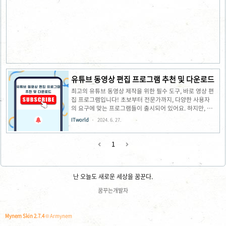
음 등 다양한 효과와 템플릿을 제공하여 영상을 더욱 풍부하
게 만들 수 있습니다.고급 편집 기능 : 화면 분할, 키프레임
애니메이션, 색상 보정 등 고급 편집 기능도 제공하여 전문적
인 영상 제작이 가능합니다.모바일 앱 : 스마트폰이나 태블릿
에서도 영상 편집이 가능한 모바일 앱을 제공합니다.필모라
다운로드 및 설치 방법 필모라 공식 웹사이트 방문다운로드
바로가기 무..
유튜브 동영상 편집 프로그램 추천 및 다운로드
최고의 유튜브 동영상 제작을 위한 필수 도구, 바로 영상 편
집 프로그램입니다! 초보부터 전문가까지, 다양한 사용자
의 요구에 맞는 프로그램들이 출시되어 있어요. 하지만, 어
떤 프로그램을 선택해야 할지 고민이 많으시죠? 걱정하지 마
ITworld
2024. 6. 27.
세요! 오늘은 여러분에게 딱 맞는 유튜브 동영상 편집 프로
그램을 찾도록 도와드리겠습니다.인기 프로그램 비교 및 특
징 분석프로그램장점단점가격필모라 Wondershare
1
Filmora 12초보자 친화적 인터페이스, 다양한 효과 및 템플
릿, 모바일 앱 제공무료 버전에는 로고 워터마크, 기능 제한
무료, 유료 ($59.99/연간)모바비 비디오 에디터 플러스 10
간편한 사용법, 저렴한 가격, 화면 녹화 기능무료 버전에는
난 오늘도 새로운 세상을 꿈꾼다.
광고, 기능 제한무료, 유료 ($39.99/영구 라이선스)어도비
꿈꾸는개발자
프리미어..
Mynem Skin 2.7.4
© Armynem